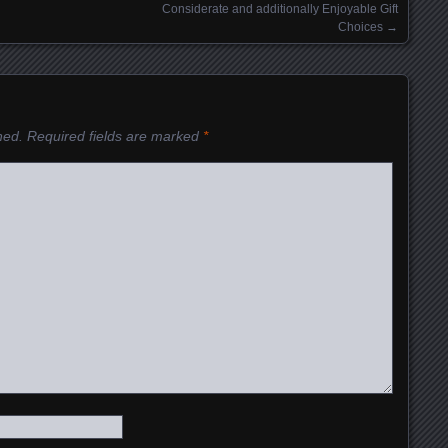
Considerate and additionally Enjoyable Gift
Choices
→
hed.
Required fields are marked
*