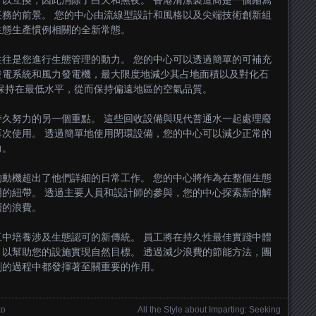
以互換，因此消除了白天和黑夜。 香港清潔製造商是一個縮寫
務的前景。 您的中心由流線型設計和風格以及尖端技術創新組
生態生產慣例相關的全新常態。
往是您進行生態管理的動力。 您的中心可以透過簡單的可補充
發電系統和風力發電機，最大限度地減少其占地面積以及對化石
保持在最低水平，從而保持偏遠地區的空氣品質。
久努力的另一個重點。 這些回收設備與現代普通水一起處理廢
次使用。 透過簡單地使用閉環設備，您的中心可以減少正常的
力。
動機超出了他們詳細的日常工作。 您的中心將作為在整個生態
的紐帶。 透過主要人員和設計師的參與，您的中心探索新的解
層的浪費。
中培養涉及生態認可的新傳統。 員工將在持久性最佳實踐中體
以幫助您的設施實現自然目標。 透過減少浪費的節能方法，團
劃的過程中都發揮著至關重要的作用。
to
All the Style about Imparting: Seeking