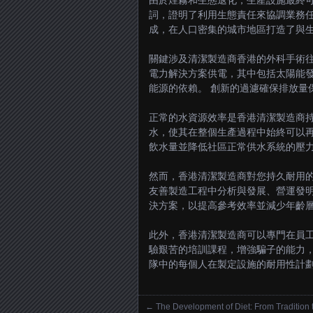
由於煙霧和生態退化，生產設施最終可
詞，證明了利用生態責任來協調業務任
成，在人口密集的城市地區打造了與
關鍵涉及清潔製造商香港的外科手術往
電力解決方案供電，其中包括太陽能
能源的依賴。 創新的過濾確保排放量
正常的水資源效率是香港清潔製造商持
水，使其在整個生產過程中始終可以再
飲水量並降低社區正常供水系統的壓
然而，香港清潔製造商對您持久耐用的
友善製造工程中分析與發展、營運發明
決方案，以提高參考效率並減少年齡
此外，香港清潔製造商可以專門在員工
驗艱苦的培訓課程，增強騙子的能力，
隊中的每個人在製定設施的耐用性計
←
The Development of Diet: From Tradition 