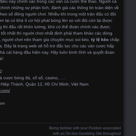
điều này chính xác trong các ván cá cược thể thao. Người cá
hính những sự phân tích, đánh giá các thông tin toàn diện về
heo số đông người chơi. Nhiều khi trong một trận đấu có đội
 lại có khá ít cơ hội phát bóng lên so với đội còn lại được
g thi đấu rất khôn lường, khó có thể đoán chính xác được.
tốt nhất thì người chơi nhất định phải tham khảo các dòng
ó, người chơi nên tham gia chuyên mục soi kèo,
tỷ lệ kèo
chấp
a. Đây là trang web sẽ hỗ trợ đắc lực cho các ván cược hấp
hà cái hàng đầu hiện nay. Hãy luôn bình tĩnh và quyết đoán
é!
42
 cược bóng đá, xổ số, casino, ….
Hiệp Thành, Quận 12, Hồ Chí Minh, Việt Nam
2.com/
com
Being familiar with your Position associated
with an On-line Gambling Site throughout