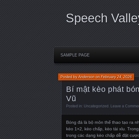
Speech Valle
SAMPLE PAGE
Posted by
Anderson
on
February 24, 2026
Bí mật kèo phát bón
Vũ
Posted in:
Uncategorized
.
Leave a Comme
Bóng đá là bộ môn thể thao tạo ra nh
kèo 1×2, kèo chấp, kèo tài xỉu. Tron
trong các dạng kèo chấp dễ đặt cược