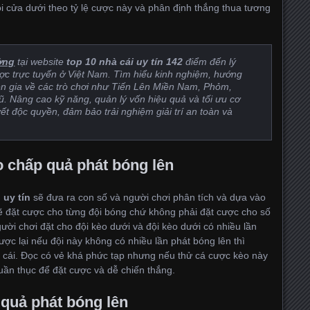
i cửa dưới theo tỷ lệ cược này và phân định thắng thua tương
ởng
tại website
top 10 nhà cái uy tín 142
điểm đến lý
ợc trực tuyến ở Việt Nam. Tìm hiểu kinh nghiệm, hướng
uyên gia về các trò chơi như Tiến Lên Miền Nam, Phỏm,
Hũ. Nâng cao kỹ năng, quản lý vốn hiệu quả và tối ưu cơ
ết độc quyền, đảm bảo trải nghiệm giải trí an toàn và
 chấp quả phát bóng lên
 uy tín
sẽ đưa ra con số và người chơi phân tích và dựa vào
ẽ đặt cược cho từng đội bóng chứ không phải đặt cược cho số
ười chơi đặt cho đội kèo dưới và đội kèo dưới có nhiều lần
ược lại nếu đội này không có nhiều lần phát bóng lên thì
hà cái. Đọc có vẻ khá phức tạp nhưng nếu thử cá cược kèo này
huần thục để đặt cược và dễ chiến thắng.
quả phát bóng lên