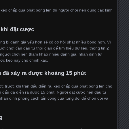
 kèo chấp quả phát bóng lên thì người chơi nên dùng các kinh
 khi đặt cược
ng bị đánh giá yếu hơn sẽ có cơ hội phát nhiều bóng hơn. Vì
i chơi cần đầu tư thời gian để tìm hiểu dữ liệu, thông tin 2
a người chơi nên tham khảo nhiều đánh giá, nhận định từ
ợc kèo này cho chính xác.
u đã xảy ra được khoảng 15 phút
ợc trước khi trận đấu diễn ra, kèo chấp quả phát bóng lên cho
n đấu đã diễn ra được 15 phút. Người đặt cược nên đầu tư
 nhận định phong cách tấn công của từng đội để chọn đội và
g