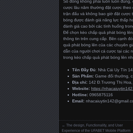
Số đông không phải luôn luôn đúng, 
cược lâu năm thường đặt cược theo c
trận đấu và không bao giờ đặt cược t
bóng được đánh giá năng lực thấp hơn
đánh giá cao bởi các tình huống tron
Để chọn kèo chấp quả phát bóng lên 
thông tin trên cung cấp. Bên cạnh đ
quả phát bóng lên của các chuyên gi
dẫn của người chơi cá cược tại các n
trong kèo chấp quả phát bóng lên nh
Tên Đầy Đủ
: Nhà Cái Uy Tín 1
Sản Phẩm:
Game đổi thưởng, cá
Địa chỉ:
142 Đ.Trương Thị Hoa, 
Website:
https://nhacaiuytin14
Hotline:
0965875116
Email:
nhacaiuytin142@gmail.
←
The design, Functionality, and User
Posts navigation
Experience of the UFABET Mobile Platform