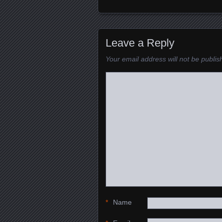
Leave a Reply
Your email address will not be publis
*
Name