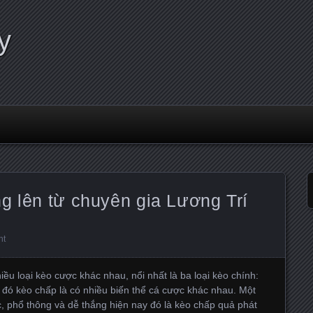
y
g lên từ chuyên gia Lương Trí
nt
iều loại kèo cược khác nhau, nổi nhất là ba loại kèo chính:
g đó kèo chấp là có nhiều biến thể cá cược khác nhau. Một
, phổ thông và dễ thắng hiện nay đó là kèo chấp quả phát