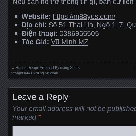
Nếu cần hỗ trợ thông tin gì, bạn cứ liên
Website:
https://m88yos.com/
Địa chỉ:
Số 51 Thái Hà, Ngõ 117, Q
Điện thoại:
0386965505
Tác Giả:
Vũ Minh MZ
←
House Design Architect By using Spots
n
Posts navigation
straight into Existing Art work
Leave a Reply
Your email address will not be publishe
marked
*