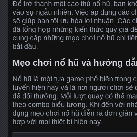
Để trở thành một cao thủ nổ hũ, bạn kh
vào sự ngẫu nhiên. Việc áp dụng các c
sẽ giúp bạn tối ưu hóa lợi nhuận. Các 
đã tổng hợp những kiến thức quý giá để
cung cấp những mẹo chơi nổ hũ chi tiế
bắt đầu.
Mẹo chơi nổ hũ và hướng dẫ
Nổ hũ là một tựa game phổ biến trong c
tuyến hiện nay và là nơi người chơi sẽ
để đổi thưởng. Mỗi lượt quay có thể ma
theo combo biểu tượng. Khi đến với nhà
dụng mẹo chơi nổ hũ diễn ra đơn giản v
hợp với mọi thiết bị hiện nay.