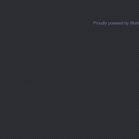
Proudly powered by Wor