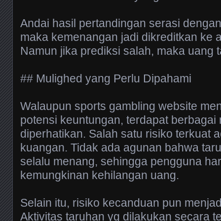
Andai hasil pertandingan serasi denga
maka kemenangan jadi dikreditkan ke 
Namun jika prediksi salah, maka uang t
## Mulighed yang Perlu Dipahami
Walaupun sports gambling website me
potensi keuntungan, terdapat berbagai 
diperhatikan. Salah satu risiko terkuat 
kuangan. Tidak ada agunan bahwa tar
selalu menang, sehingga pengguna ha
kemungkinan kehilangan uang.
Selain itu, risiko kecanduan pun menjad
Aktivitas taruhan yg dilakukan secara 