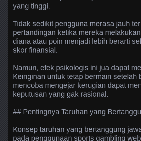
yang tinggi.
Tidak sedikit pengguna merasa jauh ter
pertandingan ketika mereka melakukan 
diana atau poin menjadi lebih berarti 
skor finansial.
Namun, efek psikologis ini jua dapat m
Keinginan untuk tetap bermain setelah 
mencoba mengejar kerugian dapat men
keputusan yang gak rasional.
## Pentingnya Taruhan yang Bertangg
Konsep taruhan yang bertanggung jawa
pada penggunaan sports gambling web