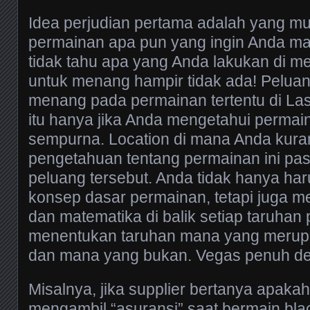
Idea perjudian pertama adalah yang mu
permainan apa pun yang ingin Anda ma
tidak tahu apa yang Anda lakukan di m
untuk menang hampir tidak ada! Peluan
menang pada permainan tertentu di Las
itu hanya jika Anda mengetahui permai
sempurna. Location di mana Anda kura
pengetahuan tentang permainan ini pa
peluang tersebut. Anda tidak hanya ha
konsep dasar permainan, tetapi juga m
dan matematika di balik setiap taruhan
menentukan taruhan mana yang merup
dan mana yang bukan. Vegas penuh de
Misalnya, jika supplier bertanya apakah
mengambil “asuransi” saat bermain blac