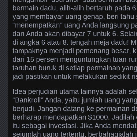
bermain dadu, alih-alih bertaruh pada 
yang membayar uang genap, beri tahu s
“menempatkan” uang Anda langsung pa
dan Anda akan dibayar 7 untuk 6. Selain
di angka 6 atau 8. tengah meja dadu! 
tampaknya menjadi pemenang besar, k
dari 15 persen menguntungkan tuan ru
taruhan buruk di setiap permainan yan
jadi pastikan untuk melakukan sedikit r
Idea perjudian utama lainnya adalah se
“Bankroll” Anda, yaitu jumlah uang ya
berjudi. Jangan datang ke permainan 
berharap mendapatkan $1000. Jadilah 
itu sebagai investasi. Jika Anda menda
sejumlah uang tertentu, berbahagialah 