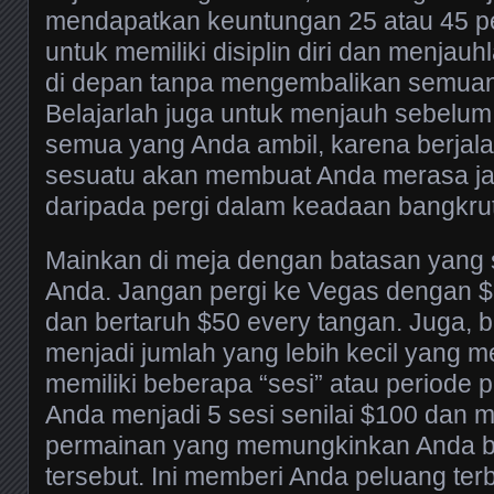
mendapatkan keuntungan 25 atau 45 pe
untuk memiliki disiplin diri dan menjau
di depan tanpa mengembalikan semuan
Belajarlah juga untuk menjauh sebelum
semua yang Anda ambil, karena berj
sesuatu akan membuat Anda merasa jau
daripada pergi dalam keadaan bangkrut
Mainkan di meja dengan batasan yang
Anda. Jangan pergi ke Vegas dengan $
dan bertaruh $50 every tangan. Juga, 
menjadi jumlah yang lebih kecil yang
memiliki beberapa “sesi” atau periode 
Anda menjadi 5 sesi senilai $100 dan m
permainan yang memungkinkan Anda be
tersebut. Ini memberi Anda peluang te