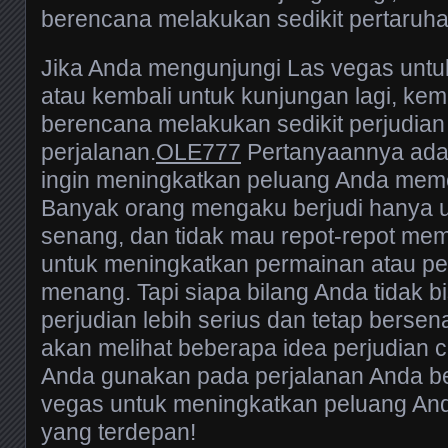
berencana melakukan sedikit pertaru
Jika Anda mengunjungi Las vegas untu
atau kembali untuk kunjungan lagi, ke
berencana melakukan sedikit perjudia
perjalanan.
OLE777
Pertanyaannya ada
ingin meningkatkan peluang Anda me
Banyak orang mengaku berjudi hanya 
senang, dan tidak mau repot-repot mem
untuk meningkatkan permainan atau p
menang. Tapi siapa bilang Anda tidak
perjudian lebih serius dan tetap bers
akan melihat beberapa idea perjudian 
Anda gunakan pada perjalanan Anda be
vegas untuk meningkatkan peluang And
yang terdepan!