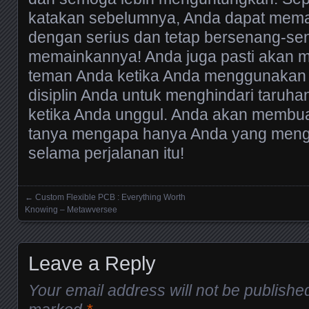
katakan sebelumnya, Anda dapat mem
dengan serius dan tetap bersenang-se
memainkannya! Anda juga pasti akan 
teman Anda ketika Anda menggunakan
disiplin Anda untuk menghindari taruh
ketika Anda unggul. Anda akan membua
tanya mengapa hanya Anda yang meng
selama perjalanan itu!
←
Custom Flexible PCB : Everything Worth
Posts navigation
Knowing – Metawversee
Leave a Reply
Your email address will not be publishe