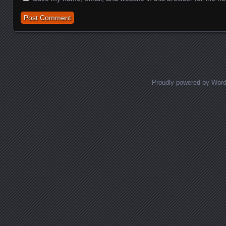
Proudly powered by Wor