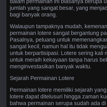
dalam permainan ini biasanya berupa u
jumlah yang sangat besar, yang menjad
bagi banyak orang.
Walaupun tampaknya mudah, kemenan
permainan lotere sangat bergantung p
Pasalnya, peluang untuk memenangka
sangat kecil, namun hal itu tidak meng
untuk berpartisipasi. Lotere sering kali
untuk meraih kekayaan tanpa harus bek
menginvestasikan banyak waktu.
Sejarah Permainan Lotere
Permainan lotere memiliki sejarah yan
lotere dapat ditelusuri hingga zaman k
bahwa permainan serupa sudah ada di