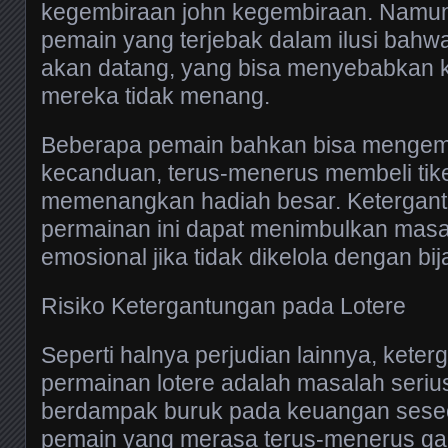
kegembiraan john kegembiraan. Namun, 
pemain yang terjebak dalam ilusi bah
akan datang, yang bisa menyebabkan 
mereka tidak menang.
Beberapa pemain bahkan bisa menge
kecanduan, terus-menerus membeli tik
memenangkan hadiah besar. Ketergan
permainan ini dapat menimbulkan masal
emosional jika tidak dikelola dengan bij
Risiko Ketergantungan pada Lotere
Seperti halnya perjudian lainnya, kete
permainan lotere adalah masalah seriu
berdampak buruk pada keuangan sese
pemain yang merasa terus-menerus g