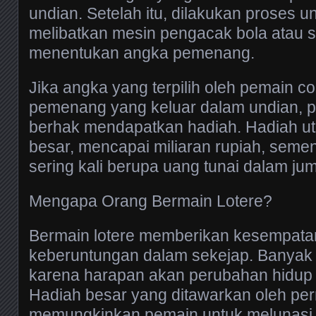
undian. Setelah itu, dilakukan proses 
melibatkan mesin pengacak bola atau 
menentukan angka pemenang.
Jika angka yang terpilih oleh pemain 
pemenang yang keluar dalam undian, p
berhak mendapatkan hadiah. Hadiah ut
besar, mencapai miliaran rupiah, semen
sering kali berupa uang tunai dalam juml
Mengapa Orang Bermain Lotere?
Bermain lotere memberikan kesempata
keberuntungan dalam sekejap. Banyak 
karena harapan akan perubahan hidup
Hadiah besar yang ditawarkan oleh per
memungkinkan pemain untuk melunasi 