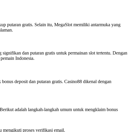
p putaran gratis. Selain itu, MegaSlot memiliki antarmuka yang
alaman.
signifikan dan putaran gratis untuk permainan slot tertentu. Dengan
n pemain Indonesia.
 bonus deposit dan putaran gratis. Casino88 dikenal dengan
ut. Berikut adalah langkah-langkah umum untuk mengklaim bonus
.
engikuti proses verifikasi email.