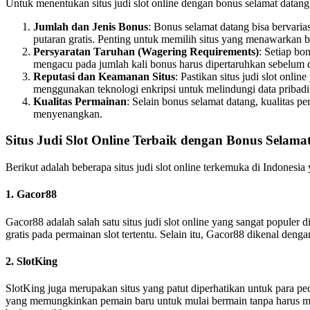
Untuk menentukan situs judi slot online dengan bonus selamat datang 
Jumlah dan Jenis Bonus
: Bonus selamat datang bisa bervari
putaran gratis. Penting untuk memilih situs yang menawarkan 
Persyaratan Taruhan (Wagering Requirements)
: Setiap bo
mengacu pada jumlah kali bonus harus dipertaruhkan sebelum da
Reputasi dan Keamanan Situs
: Pastikan situs judi slot onl
menggunakan teknologi enkripsi untuk melindungi data pribadi
Kualitas Permainan
: Selain bonus selamat datang, kualitas 
menyenangkan.
Situs Judi Slot Online Terbaik dengan Bonus Selama
Berikut adalah beberapa situs judi slot online terkemuka di Indonesi
1.
Gacor88
Gacor88 adalah salah satu situs judi slot online yang sangat popule
gratis pada permainan slot tertentu. Selain itu, Gacor88 dikenal de
2.
SlotKing
SlotKing juga merupakan situs yang patut diperhatikan untuk para pe
yang memungkinkan pemain baru untuk mulai bermain tanpa harus me