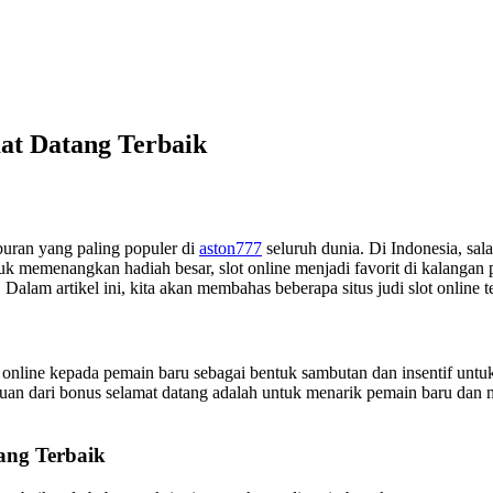
mat Datang Terbaik
hiburan yang paling populer di
aston777
seluruh dunia. Di Indonesia, sala
 memenangkan hadiah besar, slot online menjadi favorit di kalangan p
lam artikel ini, kita akan membahas beberapa situs judi slot online t
i online kepada pemain baru sebagai bentuk sambutan dan insentif unt
Tujuan dari bonus selamat datang adalah untuk menarik pemain baru d
tang Terbaik