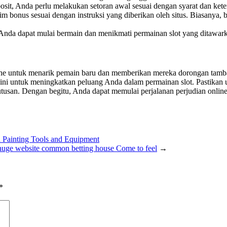
osit, Anda perlu melakukan setoran awal sesuai dengan syarat dan kete
aim bonus sesuai dengan instruksi yang diberikan oleh situs. Biasanya,
Anda dapat mulai bermain dan menikmati permainan slot yang ditawarka
t online untuk menarik pemain baru dan memberikan mereka dorongan t
ni untuk meningkatkan peluang Anda dalam permainan slot. Pastikan u
putusan. Dengan begitu, Anda dapat memulai perjalanan perjudian onl
 Painting Tools and Equipment
 huge website common betting house Come to feel
→
*