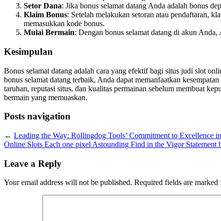
Setor Dana
: Jika bonus selamat datang Anda adalah bonus dep
Klaim Bonus
: Setelah melakukan setoran atau pendaftaran, kl
memasukkan kode bonus.
Mulai Bermain
: Dengan bonus selamat datang di akun Anda, 
Kesimpulan
Bonus selamat datang adalah cara yang efektif bagi situs judi slo
bonus selamat datang terbaik, Anda dapat memanfaatkan kesempatan i
taruhan, reputasi situs, dan kualitas permainan sebelum membuat ke
bermain yang memuaskan.
Posts navigation
←
Leading the Way: Rollingdog Tools’ Commitment to Excellence in
Online Slots Each one pixel Astounding Find in the Vigor Statement
Leave a Reply
Your email address will not be published.
Required fields are marked