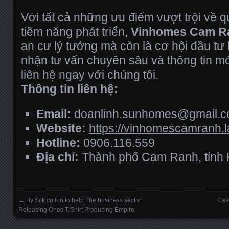
Với tất cả những ưu điểm vượt trội về 
tiềm năng phát triển,
Vinhomes Cam R
an cư lý tưởng mà còn là cơ hội đầu tư
nhận tư vấn chuyên sâu và thông tin mớ
liên hệ ngay với chúng tôi.
Thông tin liên hệ:
Email:
doanlinh.sunhomes@gmail.
Website:
https://vinhomescamranh.l
Hotline:
0906.116.559
Địa chỉ:
Thành phố Cam Ranh, tỉnh
←
By Silk cotton to help The business sector
Cas
Posts navigation
Releasing Ones T-Shirt Producing Empire