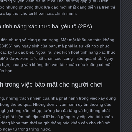
thường xuyên kiểm tra mục câu hỏi thường gặp (FAQ) trên
ợc những phương thức lừa đảo mới nhất đang diễn ra trên thị
a kịp thời cho tài khoản của chính mình.
tính năng xác thực hai yếu tố (2FA)
 tiên nhưng vô cùng quan trọng. Một mật khẩu an toàn không
23456” hay ngày sinh của bạn, mà phải là sự kết hợp phức
ác ký tự đặc biệt. Ngoài ra, việc kích hoạt tính năng xác thực
 SMS được xem là “chốt chặn cuối cùng” hiệu quả nhất. Ngay
a bạn, chúng vẫn không thể vào tài khoản nếu không có mã
của bạn.
nh trong việc bảo mật cho người chơi
ọng, nhưng trách nhiệm của nhà phát hành trong việc xây dựng
không thể bỏ qua. Những đơn vị vận hành uy tín thường đầu
 nghệ chống xâm nhập, tường lửa đa tầng và hệ thống phát
hi phát hiện một địa chỉ IP lạ cố gắng truy cập vào tài khoản
ự động khóa tạm thời và gửi thông báo khẩn cấp cho chủ sở
p ngay từ trong trứng nước.