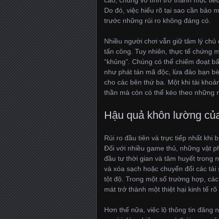
cao, chúng vô tình trở thành mục tiê
Do đó, việc hiểu rõ tại sao cần bảo 
trước những rủi ro không đáng có.
Nhiều người chơi vẫn giữ tâm lý chủ 
tấn công. Tuy nhiên, thực tế chứng 
“khủng”. Chúng có thể chiếm đoạt bấ
như phát tán mã độc, lừa đảo bạn bè 
cho các bên thứ ba. Một khi tài khoả
thần mà còn có thể kéo theo những rủi
Hậu quả khôn lường của 
Rủi ro đầu tiên và trực tiếp nhất khi 
Đối với nhiều game thủ, những vật ph
đầu tư thời gian và tâm huyết trong
và xóa sạch hoặc chuyển đổi các tài 
tột độ. Trong một số trường hợp, các 
mát trở thành một thiệt hại kinh tế rõ
Hơn thế nữa, việc lộ thông tin đăng 