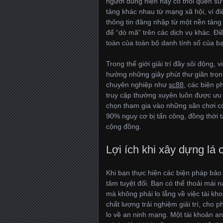
người dùng hiện nay có thói quen s
tảng khác nhau từ mạng xã hội, ví đ
thông tin đăng nhập từ một nền tản
để “dò mã” trên các dịch vụ khác. Đi
toàn của toàn bộ danh tính số của b
Trong thế giới giải trí đầy sôi động, 
hưởng những giây phút thư giãn trọn
chuyên nghiệp như
sc88
, các biện p
truy cập thường xuyên luôn được ưu 
chọn tham gia vào những sân chơi c
90% nguy cơ bị tấn công, đồng thời t
cộng đồng.
Lợi ích khi xây dựng lá
Khi bạn thực hiện các biện pháp bảo 
tâm tuyệt đối. Bạn có thể thoải mái n
mà không phải lo lắng về việc tài k
chất lượng trải nghiệm giải trí, cho 
lo về an ninh mạng. Một tài khoản an