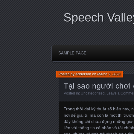
Speech Valle
SAMPLE PAGE
Posted by
Anderson
on
March 9, 2026
Tại sao người chơi
Posted in:
Uncategorized
.
Leave a Comme
Trong thời đại kỹ thuật số hiện nay, 
nơi để giải trí mà còn là một thị trư
đây không chỉ chứa đựng những giờ 
liền với thông tin cá nhân và tài chí