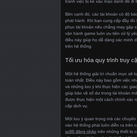
tránh việc bị kẻ xấu mạo danh để đi 
Bên cạnh đó, các tài khoản có độ bả
phát hành. Khi bạn cung cấp đầy đủ t
phục tài khoản nếu chẳng may gặp s
vận hành game luôn ưu tiên xử lý yê
điều này giúp họ dễ dàng xác minh d
trên hệ thống.
Tối ưu hóa quy trình truy c
Một hệ thống giải trí chuẩn mực sẽ 
toàn nhất. Điều này bao gồm việc nhậ
và những lưu ý khi thực hiện các gia
giúp bảo vệ số dư trong tài khoản m
được thực hiện một cách chính xác n
cấp dịch vụ.
Một lưu ý quan trọng mà các chuyên 
vào hệ thống phải luôn diễn ra trên 
sc88 đăng nhập
trên những thiết bị 