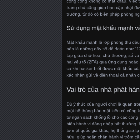
công cộng không có mật khẩu. Việc 
trang chủ cũng giúp bạn cập nhật đư
trường, từ đó có biện pháp phòng ngừ
Sử dụng mật khẩu mạnh và 
Mật khẩu mạnh là lớp phòng thủ đầu
nên là những dãy số dễ đoán như “1
tạp giữa chữ hoa, chữ thường, số và c
hai yếu tố (2FA) qua ứng dụng hoặc
cả khi hacker biết được mật khẩu củ
xác nhận gửi về điện thoại cá nhân 
Vai trò của nhà phát hà
Dù ý thức của người chơi là quan tr
một hệ thống bảo mật kiên cố cũng 
tư ngân sách khổng lồ cho các công
hiện hành vi đăng nhập bất thường. K
từ một quốc gia khác, hệ thống sẽ t
hữu, giúp ngăn chặn hành vi trộm cắ