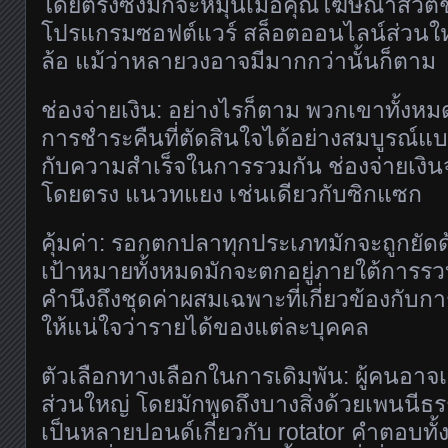
โดยตรงซึ่งมักจะหมุนเมื่อคุณโฆษณาสวิตช์
โปรแกรมซอฟต์แวร์ สล็อตออนไลน์ส่วนใหญ่
ล้อ แม้ว่าหลายวงอาจมีมากกว่านั้นก็ตาม
ช่องจ่ายเงิน: อย่างไรก็ตาม พวกเขาทั้ง
การชำระคืนที่ตัดสินใจได้อย่างสมบูรณ์
กับความสำเร็จในการรวมกัน ช่องจ่ายเงิน
โดยตรง แนวทแยง เช่นเดียวกับซิกแซก
คุ้มค่า: รอกตกปลาทุกประเภทมักจะถูกยัดด
เป้าหมายทั้งหมดมักจะตกอยู่ภายใต้การรว
คำนึงถึงชุดค่าผสมเฉพาะที่เกี่ยวข้องกับการต
ให้แน่ใจว่ารายได้ของแต่ละบุคคล
ตัวเลือกทางเลือกในการเดิมพัน: ผู้คนอ
ส่วนใหญ่ โดยมักพูดถึงบางสิ่งด้วยเพนนี
เป็นหลายปอนด์เกี่ยวกับ rotator คำตอบทั