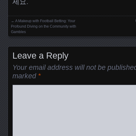
세요.
←
A Makeup with Football Betting: Your
Posts navigation
Profound Diving on the Community with
Gambles
Leave a Reply
Your email address will not be publishe
marked
*